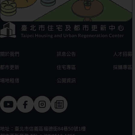
下方選單連結區
:::
關於我們
訊息公告
人才招募
都市更新
住宅專區
採購專區
場地租借
公開資訊
地址：臺北市信義區福德街84巷50號1樓