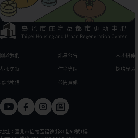
下方選單連結區
:::
關於我們
訊息公告
人才招募
都市更新
住宅專區
採購專區
場地租借
公開資訊
地址：臺北市信義區福德街84巷50號1樓