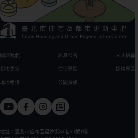
下方選單連結區
:::
關於我們
訊息公告
人才招募
都市更新
住宅專區
採購專區
場地租借
公開資訊
地址：臺北市信義區福德街84巷50號1樓