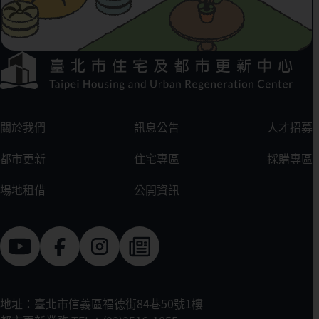
下方選單連結區
:::
關於我們
訊息公告
人才招募
都市更新
住宅專區
採購專區
場地租借
公開資訊
地址：臺北市信義區福德街84巷50號1樓