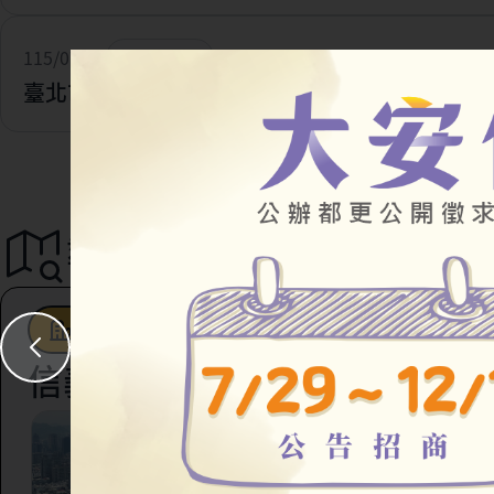
115/07/28
一般公告
臺北市住宅及都市更新中心 官網改版及網址更新
導覽地圖
都市更新
駐地工作站
社會住宅
信義區
臺北市信義區虎林段四
147地號等45筆土地