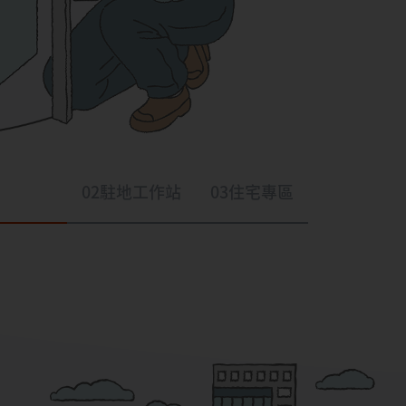
02
駐地工作站
03
住宅專區