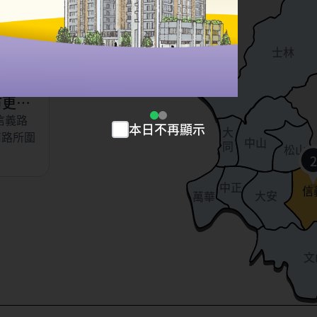
以東、虎
北投
、永吉
士林
小段
市更新
信義路
本日不再顯示
大
南路所圍
中山
同
松山
2
中正
信
大安
萬華
文