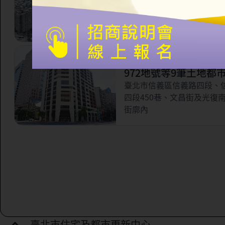
市更新案
臺北市信義區永吉路321巷
林街56巷以南，虎林街以西
路以北所圍之部分街廓範圍
臺北市信義區三興段一
972地號等9筆土地都
案
臺北市信義區信義路四段、
四段450巷、文昌街及光復
街廓內
臺北市住宅及都市更新中心