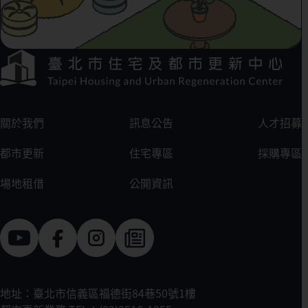
下方選單連結區
:::
關於我們
訊息公告
人才招募
都市更新
住宅專區
採購專區
場地租借
公開資訊
地址：臺北市信義區福德街84巷50號1樓