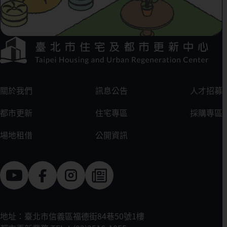
下方選單連結區
:::
關於我們
訊息公告
人才招募
都市更新
住宅專區
採購專區
場地租借
公開資訊
地址：臺北市信義區福德街84巷50號1樓