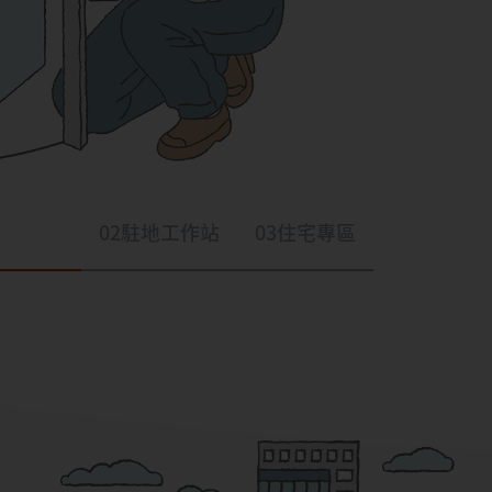
02
駐地工作站
03
住宅專區