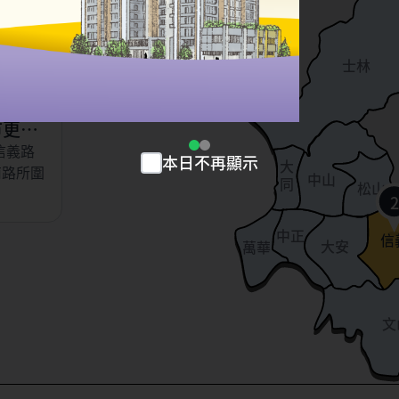
以東、虎
北投
、永吉
士林
小段
市更新
信義路
本日不再顯示
大
南路所圍
中山
同
松山
2
中正
信
大安
萬華
文