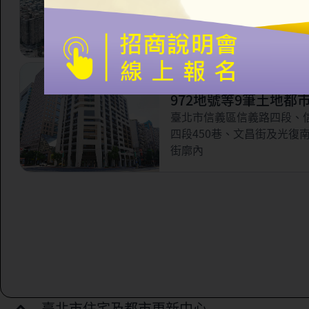
市更新案
臺北市信義區永吉路321巷
林街56巷以南，虎林街以西
路以北所圍之部分街廓範圍
臺北市信義區三興段一
972地號等9筆土地都
案
臺北市信義區信義路四段、
四段450巷、文昌街及光復
街廓內
臺北市住宅及都市更新中心