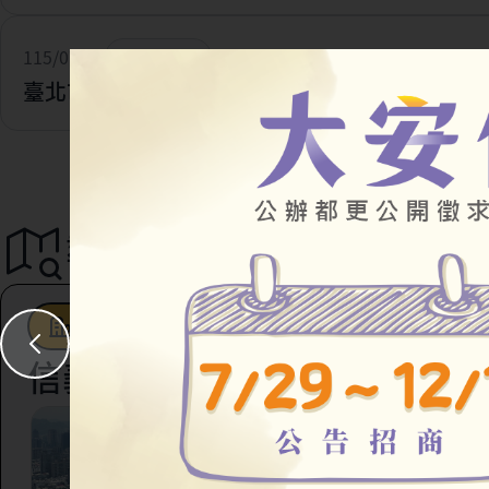
115/07/28
一般公告
臺北市住宅及都市更新中心 官網改版及網址更新
導覽地圖
都市更新
駐地工作站
社會住宅
信義區
臺北市信義區虎林段四
147地號等45筆土地