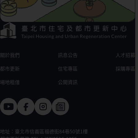
下方選單連結區
:::
關於我們
訊息公告
人才招募
都市更新
住宅專區
採購專區
場地租借
公開資訊
地址：臺北市信義區福德街84巷50號1樓