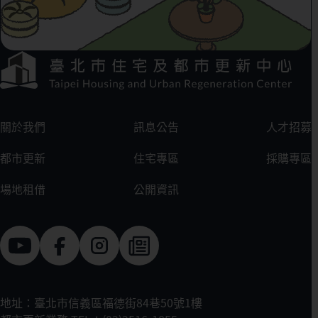
下方選單連結區
:::
關於我們
訊息公告
人才招募
都市更新
住宅專區
採購專區
場地租借
公開資訊
地址：臺北市信義區福德街84巷50號1樓