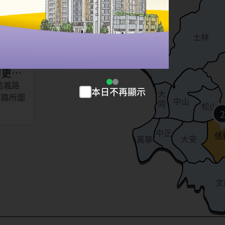
以東、虎
北投
、永吉
士林
小段
市更新
信義路
本日不再顯示
大
南路所圍
中山
同
松山
2
中正
信
大安
萬華
文