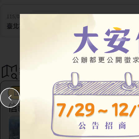
115/07/28
一般公告
臺北市住宅及都市更新中心 官網改版及網址更新
導覽地圖
都市更新
駐地工作站
社會住宅
信義區
臺北市信義區虎林段四
147地號等45筆土地