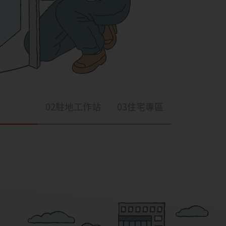
02
駐地工作站
03
住宅專區