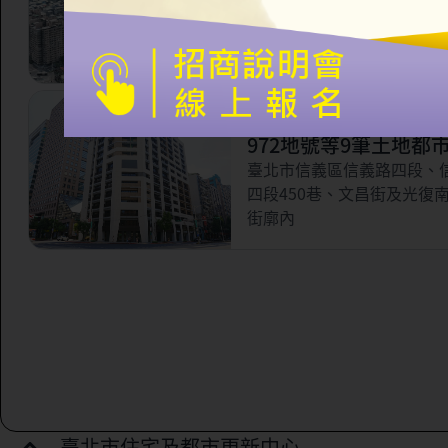
市更新案
臺北市信義區永吉路321巷
林街56巷以南，虎林街以西
路以北所圍之部分街廓範圍
臺北市信義區三興段一
972地號等9筆土地都
案
臺北市信義區信義路四段、
四段450巷、文昌街及光復
街廓內
臺北市住宅及都市更新中心