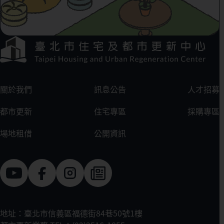
下方選單連結區
:::
關於我們
訊息公告
人才招募
都市更新
住宅專區
採購專區
場地租借
公開資訊
地址：臺北市信義區福德街84巷50號1樓