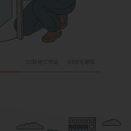
02
駐地工作站
03
住宅專區