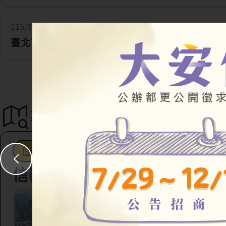
115/07/28
一般公告
臺北市住宅及都市更新中心 官網改版及網址更新
導覽地圖
都市更新
駐地工作站
社會住宅
信義區
臺北市信義區虎林段四
147地號等45筆土地