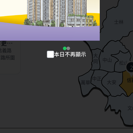
以東、虎
北投
、永吉
士林
小段
市更新
信義路
本日不再顯示
大
南路所圍
中山
同
松山
2
中正
信
大安
萬華
文