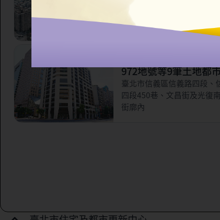
市更新案
臺北市信義區永吉路321巷
林街56巷以南，虎林街以西
路以北所圍之部分街廓範圍
臺北市信義區三興段一
972地號等9筆土地都
案
臺北市信義區信義路四段、
四段450巷、文昌街及光復
街廓內
臺北市住宅及都市更新中心