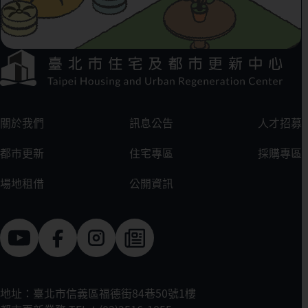
下方選單連結區
:::
關於我們
訊息公告
人才招募
都市更新
住宅專區
採購專區
場地租借
公開資訊
地址：臺北市信義區福德街84巷50號1樓