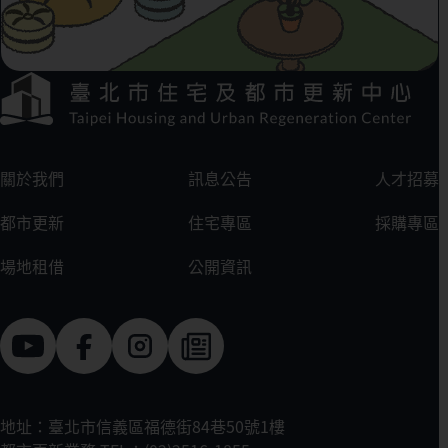
下方選單連結區
:::
關於我們
訊息公告
人才招募
都市更新
住宅專區
採購專區
場地租借
公開資訊
地址：臺北市信義區福德街84巷50號1樓