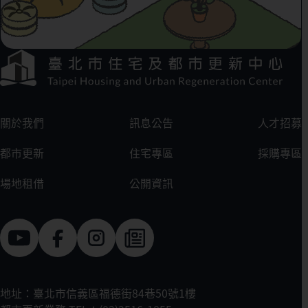
下方選單連結區
:::
關於我們
訊息公告
人才招募
都市更新
住宅專區
採購專區
場地租借
公開資訊
地址：臺北市信義區福德街84巷50號1樓