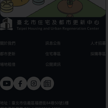
下方選單連結區
:::
關於我們
訊息公告
人才招募
都市更新
住宅專區
採購專區
場地租借
公開資訊
地址：臺北市信義區福德街84巷50號1樓