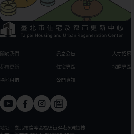
下方選單連結區
:::
關於我們
訊息公告
人才招募
都市更新
住宅專區
採購專區
場地租借
公開資訊
地址：臺北市信義區福德街84巷50號1樓