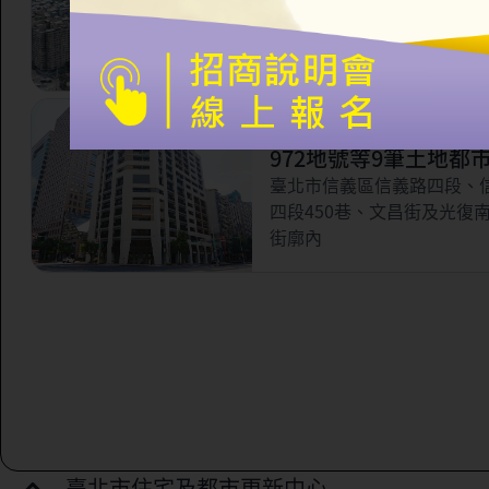
市更新案
臺北市信義區永吉路321巷
林街56巷以南，虎林街以西
路以北所圍之部分街廓範圍
臺北市信義區三興段一
972地號等9筆土地都
案
臺北市信義區信義路四段、
四段450巷、文昌街及光復
街廓內
臺北市住宅及都市更新中心