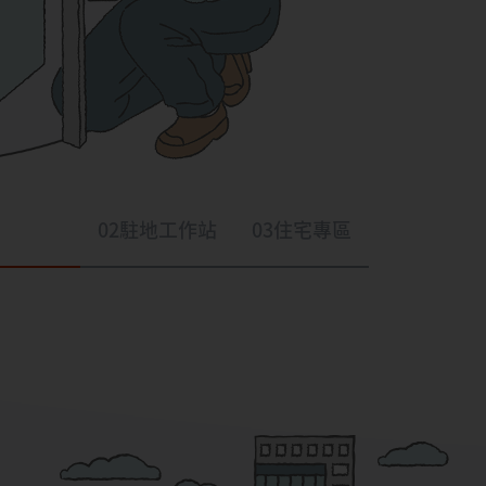
02
駐地工作站
03
住宅專區