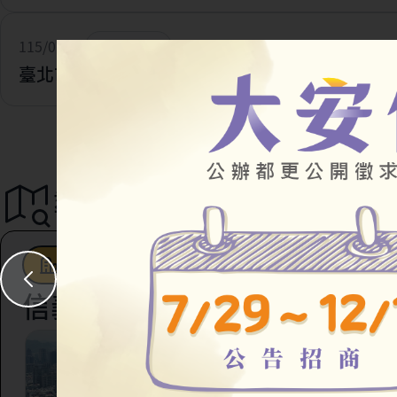
115/07/28
一般公告
臺北市住宅及都市更新中心 官網改版及網址更新
導覽地圖
都市更新
駐地工作站
社會住宅
信義區
臺北市信義區虎林段四
147地號等45筆土地