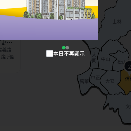
以東、虎
北投
、永吉
士林
小段
市更新
信義路
本日不再顯示
大
南路所圍
中山
同
松山
2
中正
信
大安
萬華
文