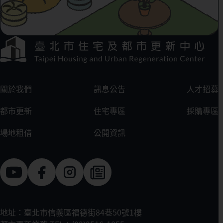
下方選單連結區
:::
關於我們
訊息公告
人才招募
都市更新
住宅專區
採購專區
場地租借
公開資訊
地址：臺北市信義區福德街84巷50號1樓