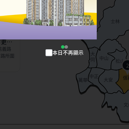
以東、虎
北投
、永吉
士林
小段
市更新
信義路
本日不再顯示
大
南路所圍
中山
同
松山
2
中正
信
大安
萬華
文