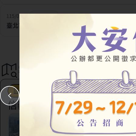
115/07/28
一般公告
臺北市住宅及都市更新中心 官網改版及網址更新
導覽地圖
都市更新
駐地工作站
社會住宅
信義區
臺北市信義區虎林段四
147地號等45筆土地