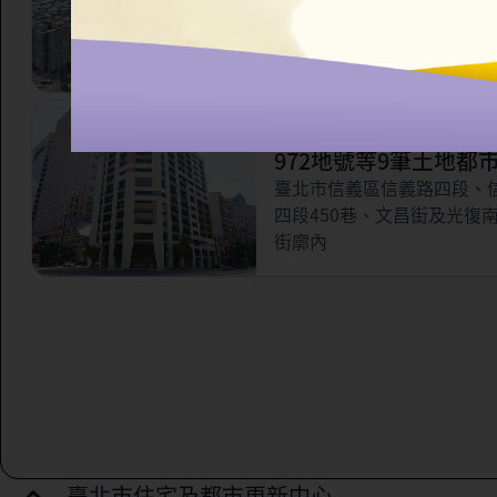
市更新案
臺北市信義區永吉路321巷
林街56巷以南，虎林街以西
路以北所圍之部分街廓範圍
臺北市信義區三興段一
972地號等9筆土地都
案
臺北市信義區信義路四段、
四段450巷、文昌街及光復
街廓內
臺北市住宅及都市更新中心