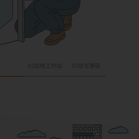
02
駐地工作站
03
住宅專區