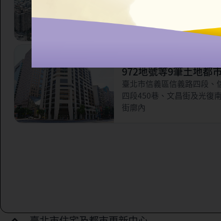
市更新案
臺北市信義區永吉路321巷
林街56巷以南，虎林街以西
路以北所圍之部分街廓範圍
臺北市信義區三興段一
972地號等9筆土地都
案
臺北市信義區信義路四段、
四段450巷、文昌街及光復
街廓內
臺北市住宅及都市更新中心