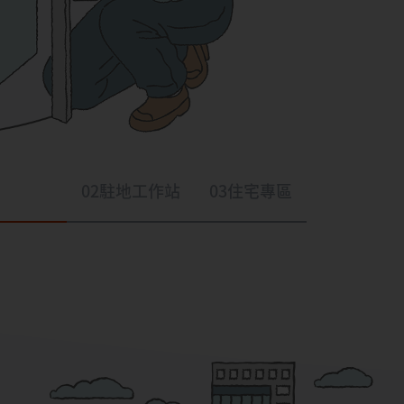
02
駐地工作站
03
住宅專區