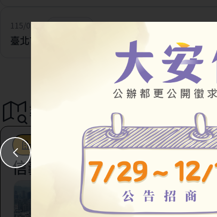
115/07/28
一般公告
臺北市住宅及都市更新中心 官網改版及網址更新
導覽地圖
都市更新
駐地工作站
社會住宅
信義區
臺北市信義區虎林段四
147地號等45筆土地