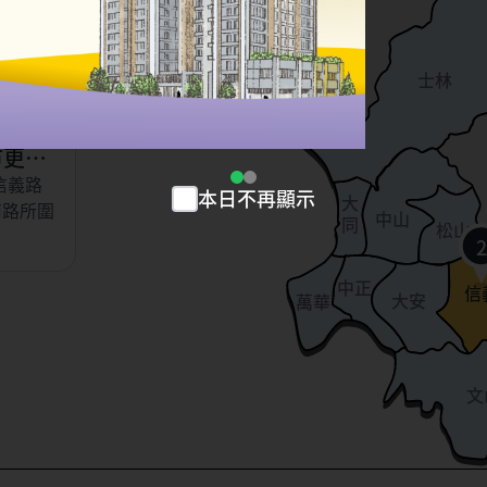
以東、虎
北投
、永吉
士林
小段
市更新
信義路
本日不再顯示
大
南路所圍
中山
同
松山
2
中正
信
大安
萬華
文