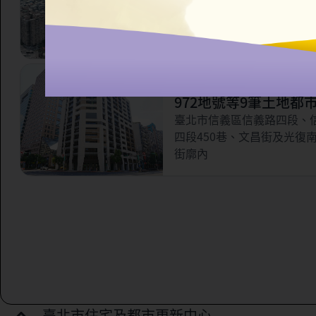
市更新案
臺北市信義區永吉路321巷
林街56巷以南，虎林街以西
路以北所圍之部分街廓範圍
臺北市信義區三興段一
972地號等9筆土地都
案
臺北市信義區信義路四段、
四段450巷、文昌街及光復
街廓內
臺北市住宅及都市更新中心