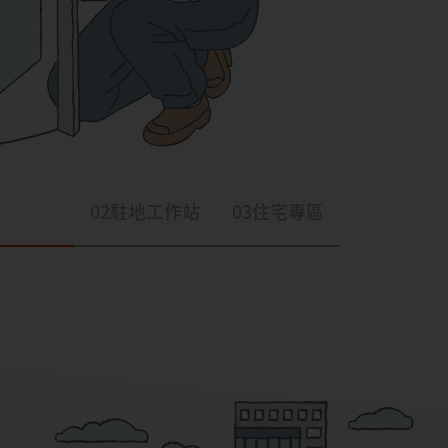
02
駐地工作站
03
住宅專區