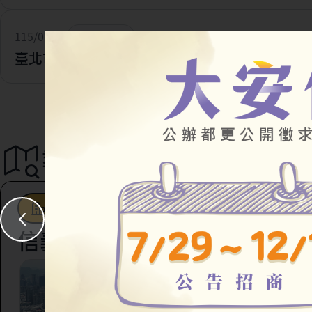
115/07/28
一般公告
臺北市住宅及都市更新中心 官網改版及網址更新
導覽地圖
都市更新
駐地工作站
社會住宅
信義區
臺北市信義區虎林段四
147地號等45筆土地