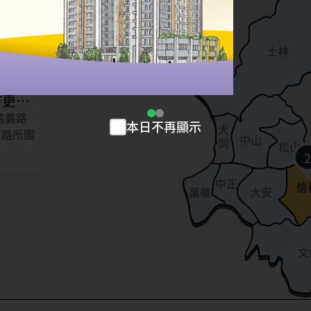
以東、虎
北投
、永吉
士林
小段
市更新
信義路
本日不再顯示
大
南路所圍
中山
同
松山
2
中正
信
大安
萬華
文