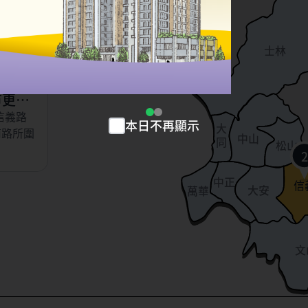
以東、虎
北投
、永吉
士林
小段
市更新
信義路
本日不再顯示
大
南路所圍
中山
同
松山
2
中正
信
大安
萬華
文