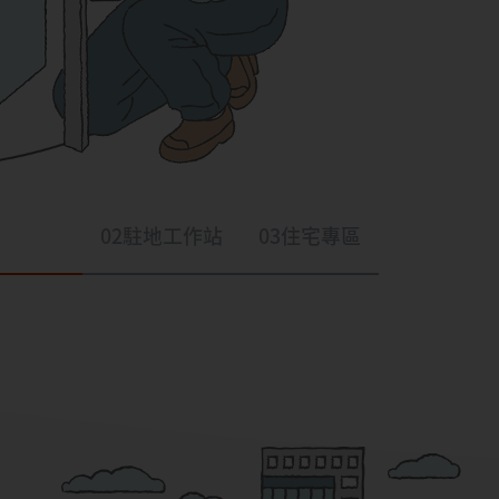
02
駐地工作站
03
住宅專區