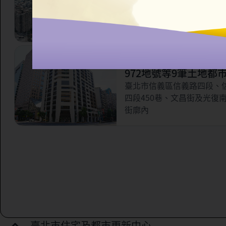
市更新案
臺北市信義區永吉路321巷
林街56巷以南，虎林街以西
路以北所圍之部分街廓範圍
臺北市信義區三興段一
972地號等9筆土地都
案
臺北市信義區信義路四段、
四段450巷、文昌街及光復
街廓內
臺北市住宅及都市更新中心