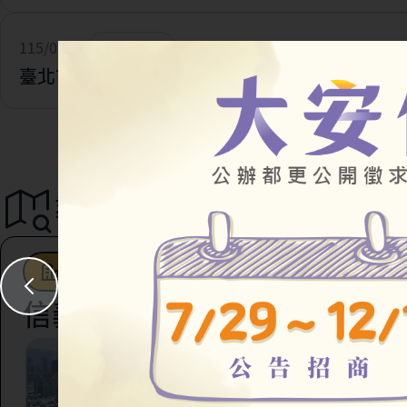
115/07/28
一般公告
臺北市住宅及都市更新中心 官網改版及網址更新
導覽地圖
都市更新
駐地工作站
社會住宅
信義區
臺北市信義區虎林段四
147地號等45筆土地