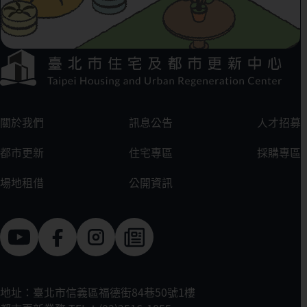
下方選單連結區
:::
關於我們
訊息公告
人才招募
都市更新
住宅專區
採購專區
場地租借
公開資訊
地址：臺北市信義區福德街84巷50號1樓