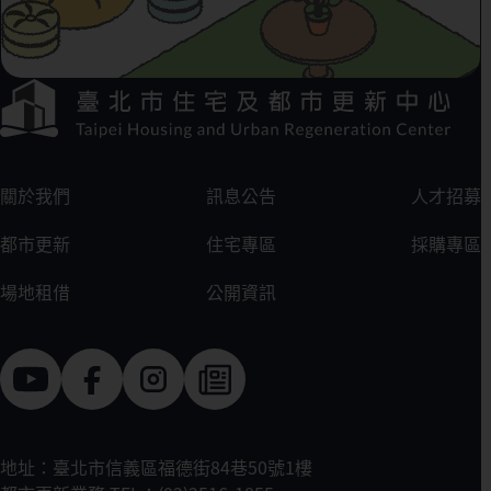
下方選單連結區
:::
關於我們
訊息公告
人才招募
都市更新
住宅專區
採購專區
場地租借
公開資訊
地址：臺北市信義區福德街84巷50號1樓