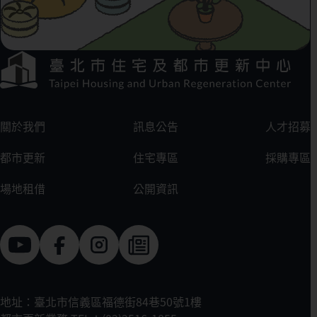
下方選單連結區
:::
關於我們
訊息公告
人才招募
都市更新
住宅專區
採購專區
場地租借
公開資訊
地址：臺北市信義區福德街84巷50號1樓