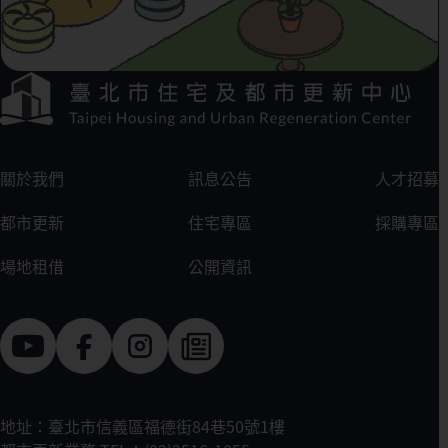
下方選單連結區
:::
關於我們
訊息公告
人才招募
都市更新
住宅專區
採購專區
場地租借
公開資訊
地址：臺北市信義區福德街84巷50號1樓