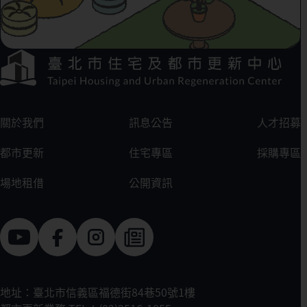
下方選單連結區
:::
關於我們
訊息公告
人才招募
都市更新
住宅專區
採購專區
場地租借
公開資訊
地址：臺北市信義區福德街84巷50號1樓