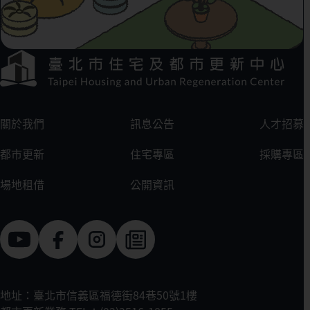
下方選單連結區
:::
關於我們
訊息公告
人才招募
都市更新
住宅專區
採購專區
場地租借
公開資訊
地址：臺北市信義區福德街84巷50號1樓