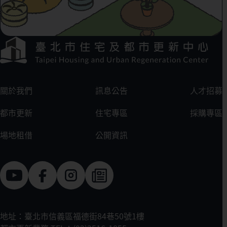
下方選單連結區
:::
關於我們
訊息公告
人才招募
都市更新
住宅專區
採購專區
場地租借
公開資訊
地址：臺北市信義區福德街84巷50號1樓