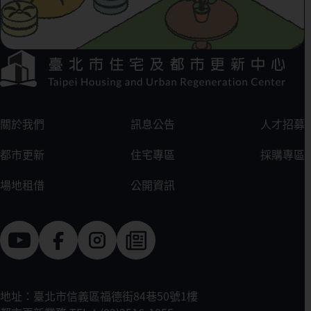
下方選單連結區
:::
關於我們
訊息公告
人才招募
都市更新
住宅專區
採購專區
場地租借
公開資訊
地址：臺北市信義區福德街84巷50號1樓