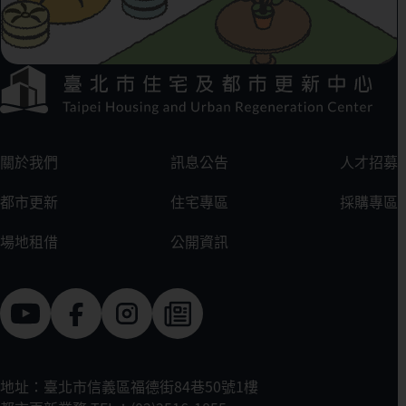
下方選單連結區
:::
關於我們
訊息公告
人才招募
都市更新
住宅專區
採購專區
場地租借
公開資訊
地址：臺北市信義區福德街84巷50號1樓