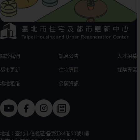
下方選單連結區
:::
關於我們
訊息公告
人才招募
都市更新
住宅專區
採購專區
場地租借
公開資訊
地址：臺北市信義區福德街84巷50號1樓