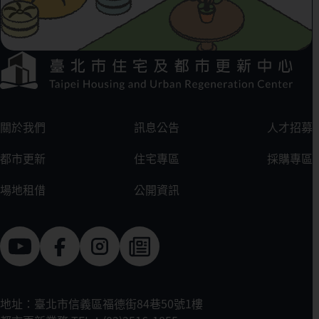
下方選單連結區
:::
關於我們
訊息公告
人才招募
都市更新
住宅專區
採購專區
場地租借
公開資訊
地址：臺北市信義區福德街84巷50號1樓