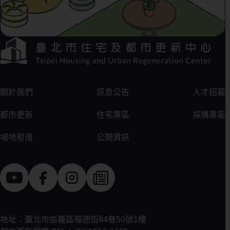
下方選單連結區
:::
關於我們
訊息公告
人才招募
都市更新
住宅專區
採購專區
場地租借
公開資訊
地址：臺北市信義區福德街84巷50號1樓