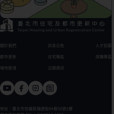
下方選單連結區
:::
關於我們
訊息公告
人才招募
都市更新
住宅專區
採購專區
場地租借
公開資訊
地址：臺北市信義區福德街84巷50號1樓