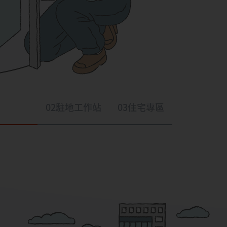
02
駐地工作站
03
住宅專區