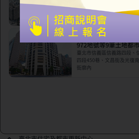
市更新案
臺北市信義區永吉路321巷
林街56巷以南，虎林街以西
路以北所圍之部分街廓範圍
臺北市信義區三興段一
972地號等9筆土地都
案
臺北市信義區信義路四段、
四段450巷、文昌街及光復
街廓內
臺北市住宅及都市更新中心