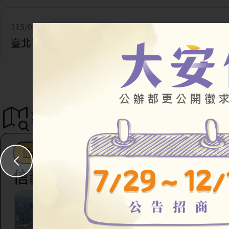
115/07/28
一般公告
臺北市住宅及都市更新中心 官網改版及網址更新
導覽地圖
都市更新
駐地工作站
社會住宅
信義區
臺北市信義區虎林段四
147地號等45筆土地