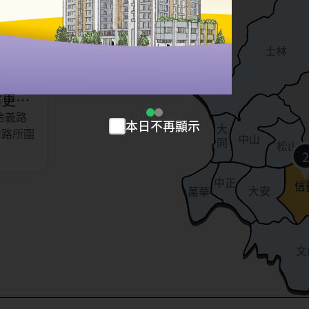
以東、虎
北投
、永吉
士林
小段
市更新
信義路
本日不再顯示
大
南路所圍
中山
同
松山
2
中正
信
大安
萬華
文