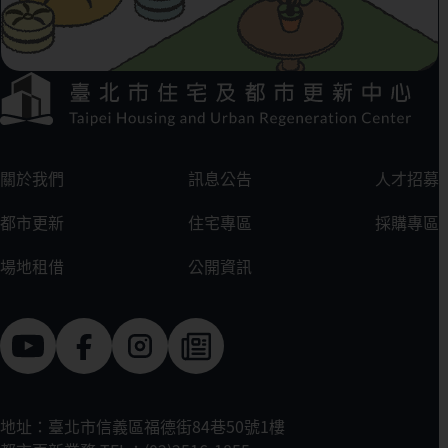
下方選單連結區
:::
關於我們
訊息公告
人才招募
都市更新
住宅專區
採購專區
場地租借
公開資訊
地址：臺北市信義區福德街84巷50號1樓