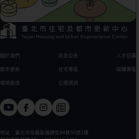
下方選單連結區
:::
關於我們
訊息公告
人才招募
都市更新
住宅專區
採購專區
場地租借
公開資訊
地址：臺北市信義區福德街84巷50號1樓